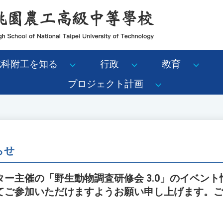
北科附工を知る
行政
教育
プロジェクト計画
らせ
ー主催の「野生動物調査研修会 3.0」のイベン
てご参加いただけますようお願い申し上げます。