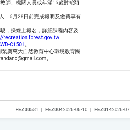
校教師、機關人員或年滿16歲對蛇類
元/人，6月28日前完成報明及繳費享有
接駁，採線上報名，詳細課程內容及
://recreation.forest.gov.tw
=AWD-C1501
。
聯繫奧萬大自然教育中心環境教育團
andanc@gmail.com。
FEZ005
81
|
FEZ004
2026-06-10
|
FEZ014
2026-07