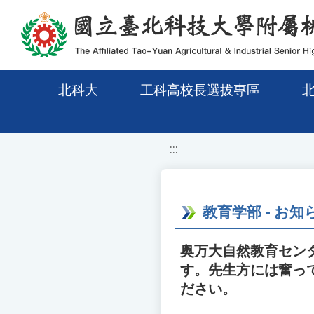
移至網頁之主要內容區位置
北科大
工科高校長選拔專區
:::
教育学部 - お知
奥万大自然教育センタ
す。先生方には奮っ
ださい。