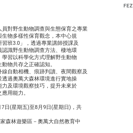
FEZ
人員對野生動物調查與生態保育之專業
與生物多樣性保育觀念，本中心規
習班3.0」，透過專業講師授課及
員認識野生動物調查方法、棲地環
，學習以科學化方式理解野生動物
生動物共存之正確認知。
外線自動相機、痕跡判讀、夜間觀察及
並透過奧萬大森林環境進行實地操
能力及環境觀察技巧，提升未來於
之應用能力。
：
月7日(星期五)至8月9日(星期日)，共
國家森林遊樂區－奧萬大自然教育中