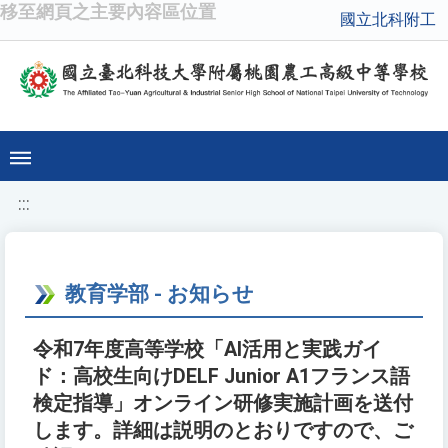
移至網頁之主要內容區位置
國立北科附工
:::
教育学部 - お知らせ
令和7年度高等学校「AI活用と実践ガイ
ド：高校生向けDELF Junior A1フランス語
検定指導」オンライン研修実施計画を送付
します。詳細は説明のとおりですので、ご