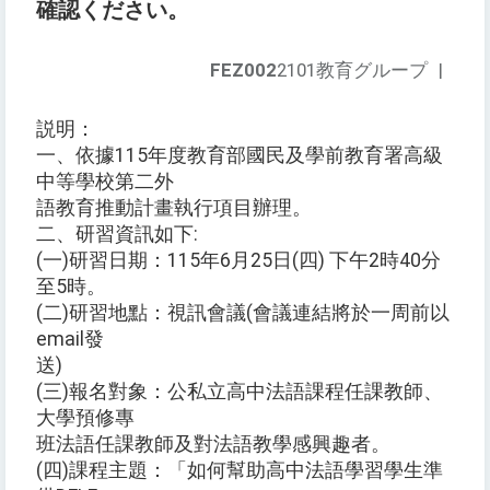
確認ください。
FEZ002
2101教育グループ
|
説明：
一、依據115年度教育部國民及學前教育署高級
中等學校第二外
語教育推動計畫執行項目辦理。
二、研習資訊如下:
(一)研習日期：115年6月25日(四) 下午2時40分
至5時。
(二)研習地點：視訊會議(會議連結將於一周前以
email發
送)
(三)報名對象：公私立高中法語課程任課教師、
大學預修專
班法語任課教師及對法語教學感興趣者。
(四)課程主題：「如何幫助高中法語學習學生準