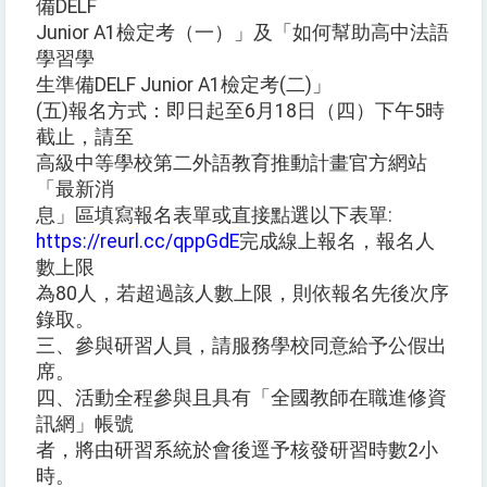
備DELF
Junior A1檢定考（一）」及「如何幫助高中法語
學習學
生準備DELF Junior A1檢定考(二)」
(五)報名方式：即日起至6月18日（四）下午5時
截止，請至
高級中等學校第二外語教育推動計畫官方網站
「最新消
息」區填寫報名表單或直接點選以下表單:
https://reurl.cc/qppGdE
完成線上報名，報名人
數上限
為80人，若超過該人數上限，則依報名先後次序
錄取。
三、參與研習人員，請服務學校同意給予公假出
席。
四、活動全程參與且具有「全國教師在職進修資
訊網」帳號
者，將由研習系統於會後逕予核發研習時數2小
時。