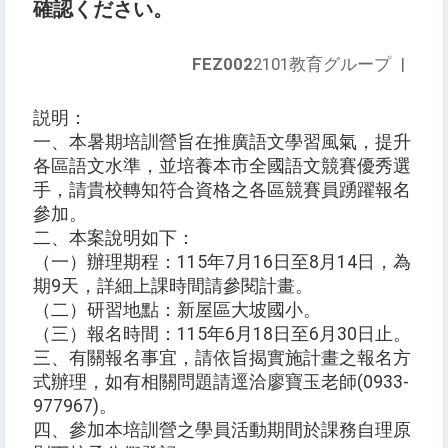
確認ください。
FEZ002
2101教育グループ
|
説明：
一、本暑期培訓營旨在推廣語文學習風氣，提升
各區語文水準，並培養本市全國語文競賽優秀選
手，請貴校轉知符合資格之各區競賽員踴躍報名
參加。
二、本案說明如下：
（一）辦理期程：115年7月16日至8月14日，為
期9天，詳細上課時間請參閱計畫。
（二）研習地點：新屋區大坡國小。
（三）報名時間：115年6月18日至6月30日止。
三、有關報名事宜，請依旨揭實施計畫之報名方
式辦理，如有相關問題請逕洽廖寶玉老師(0933-
977967)。
四、參加本培訓營之學員活動期間於課務自理原