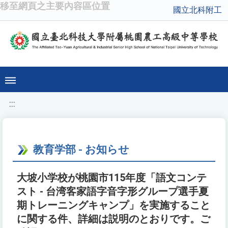
移至網頁之主要內容區位置
國立北科附工
:::
教育学部 - お知らせ
大坡小学校が桃園市115年度「語文コンテ
スト - 台湾客家語字音字形グループ選手夏
期トレーニングキャンプ」を実施すること
に関する件、詳細は説明のとおりです。ご