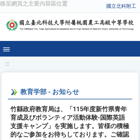
移至網頁之主要內容區位置
國立北科附工
:::
教育学部 - お知らせ
竹縣政府教育局は、「115年度新竹県青年
育成及びボランティア活動体験-国際英語
支援キャンプ」を実施します。皆様の積極
的なご参加をお待ちしております。ご確認