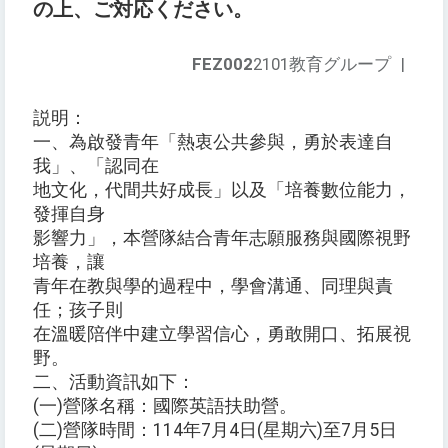
の上、ご対応ください。
FEZ002
2101教育グループ
|
説明：
一、為啟發青年「熱衷公共參與，勇於表達自
我」、「認同在
地文化，代間共好成長」以及「培養數位能力，
發揮自身
影響力」，本營隊結合青年志願服務與國際視野
培養，讓
青年在教與學的過程中，學會溝通、同理與責
任；孩子則
在溫暖陪伴中建立學習信心，勇敢開口、拓展視
野。
二、活動資訊如下：
(一)營隊名稱：國際英語扶助營。
(二)營隊時間：114年7月4日(星期六)至7月5日