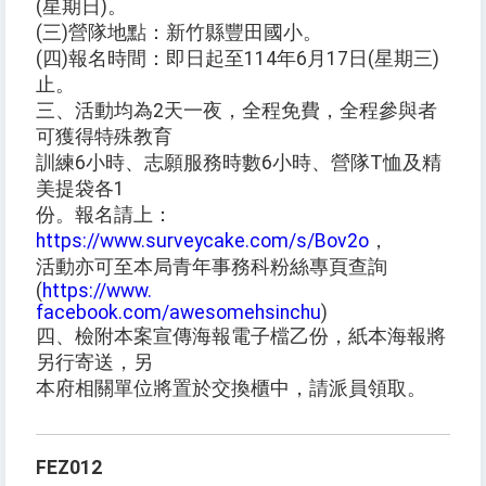
(星期日)。
(三)營隊地點：新竹縣豐田國小。
(四)報名時間：即日起至114年6月17日(星期三)
止。
三、活動均為2天一夜，全程免費，全程參與者
可獲得特殊教育
訓練6小時、志願服務時數6小時、營隊T恤及精
美提袋各1
份。報名請上：
https://www.surveycake.com/s/Bov2o
，
活動亦可至本局青年事務科粉絲專頁查詢
(
https://www.
facebook.com/awesomehsinchu
)
四、檢附本案宣傳海報電子檔乙份，紙本海報將
另行寄送，另
本府相關單位將置於交換櫃中，請派員領取。
FEZ012