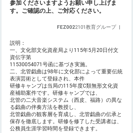
参加くださいますようお願い申し上げま
す。ご確認の上、ご対応ください。
FEZ002
2101教育グループ
|
説明：
一、文化部文化資産局より115年5月20日付文
資伝字第
11530054071号函に基づき実施。
二、北管戯曲は98年に文化部によって重要伝統
表演芸術として登録され、本件
研修キャンプは当局の115年度C類無形文化資
産補助案件です。研修キャンプでは、
北管の二大音楽システム（西皮、福路）の異な
る戯曲の伴奏方法を教授し、
北管戯曲の観客層を育成し、北管戯曲の伝承と
保存を徹底します。研修を修了した受講者は、
公務員生涯学習時間を登録できます。