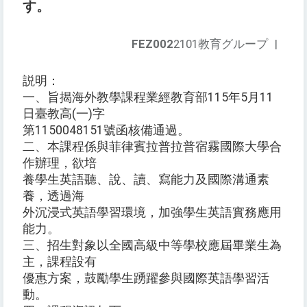
す。
FEZ002
2101教育グループ
|
説明：
一、旨揭海外教學課程業經教育部115年5月11
日臺教高(一)字
第1150048151號函核備通過。
二、本課程係與菲律賓拉普拉普宿霧國際大學合
作辦理，欲培
養學生英語聽、說、讀、寫能力及國際溝通素
養，透過海
外沉浸式英語學習環境，加強學生英語實務應用
能力。
三、招生對象以全國高級中等學校應屆畢業生為
主，課程設有
優惠方案，鼓勵學生踴躍參與國際英語學習活
動。