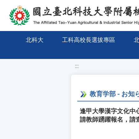
移至網頁之主要內容區位置
北科大
工科高校長選拔專區
:::
教育学部 - お知
逢甲大學漢字文化中心
請教師踴躍報名，請