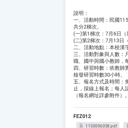
說明：
一、活動時間：民國115
共分2梯次。
(一)第1梯次：7月6日
(二)第2梯次：7月13
二、活動地點：本校漢
三、活動對象與人數：
職、國中與國小教師，每
四、研習時數：依教師
核發研習時數30小時。
五、報名方式及時間：
止，採線上報名；每人
（報名網址詳參附件）
FEZ012
1150006058.pdf