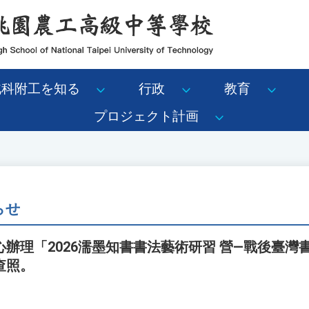
北科附工を知る
行政
教育
プロジェクト計画
らせ
辦理「2026濡墨知書書法藝術研習 營—戰後臺灣
查照。