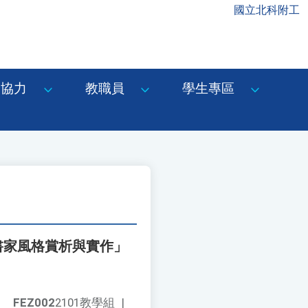
國立北科附工
協力
教職員
學生專區
書家風格賞析與實作」
FEZ002
2101教學組
|