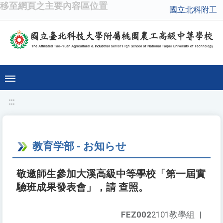
移至網頁之主要內容區位置
國立北科附工
:::
教育学部 - お知らせ
敬邀師生參加大溪高級中等學校「第一屆實
驗班成果發表會」，請 查照。
FEZ002
2101教學組
|