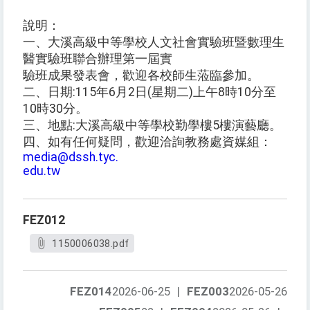
說明：
一、大溪高級中等學校人文社會實驗班暨數理生
醫實驗班聯合辦理第一屆實
驗班成果發表會，歡迎各校師生蒞臨參加。
二、日期:115年6月2日(星期二)上午8時10分至
10時30分。
三、地點:大溪高級中等學校勤學樓5樓演藝廳。
四、如有任何疑問，歡迎洽詢教務處資媒組：
media@dssh.tyc.
edu.tw
FEZ012
1150006038.pdf
FEZ014
2026-06-25
|
FEZ003
2026-05-26