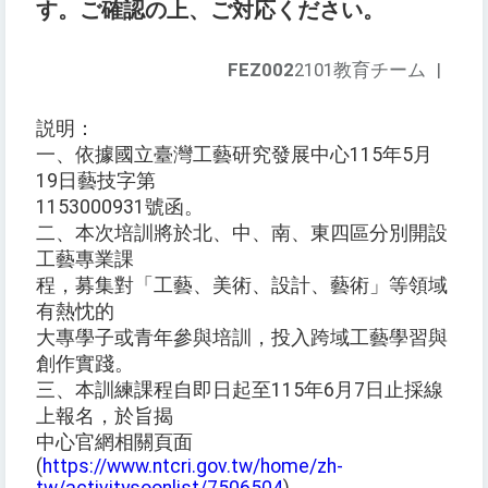
す。ご確認の上、ご対応ください。
FEZ002
2101教育チーム
|
説明：
一、依據國立臺灣工藝研究發展中心115年5月
19日藝技字第
1153000931號函。
二、本次培訓將於北、中、南、東四區分別開設
工藝專業課
程，募集對「工藝、美術、設計、藝術」等領域
有熱忱的
大專學子或青年參與培訓，投入跨域工藝學習與
創作實踐。
三、本訓練課程自即日起至115年6月7日止採線
上報名，於旨揭
中心官網相關頁面
(
https://www.ntcri.gov.tw/home/zh-