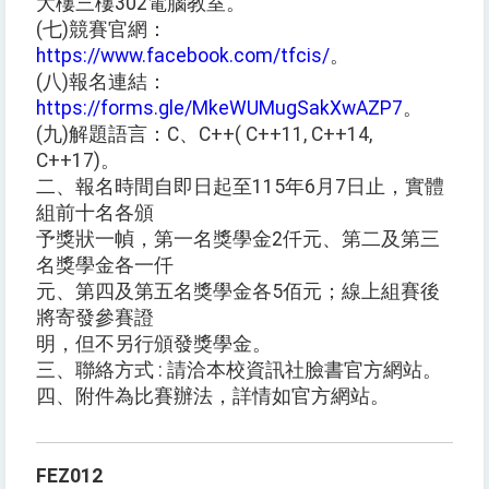
大樓三樓302電腦教室。
(七)競賽官網：
https://www.facebook.com/tfcis/
。
(八)報名連結：
https://forms.gle/MkeWUMugSakXwAZP7
。
(九)解題語言：C、C++( C++11, C++14,
C++17)。
二、報名時間自即日起至115年6月7日止，實體
組前十名各頒
予獎狀一幀，第一名獎學金2仟元、第二及第三
名獎學金各一仟
元、第四及第五名獎學金各5佰元；線上組賽後
將寄發參賽證
明，但不另行頒發獎學金。
三、聯絡方式 : 請洽本校資訊社臉書官方網站。
四、附件為比賽辦法，詳情如官方網站。
FEZ012