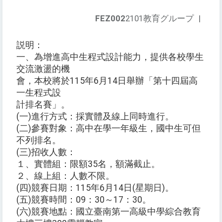
FEZ002
2101教育グループ
|
説明：
一、為增進高中生程式設計能力，提供各校學生
交流激盪的機
會，本校將於115年6月14日舉辦「第十四屆高
一生程式設
計排名賽」。
(一)進行方式：採實體及線上同時進行。
(二)參賽對象：高中在學一年級生，國中生可但
不列排名。
(三)招收人數：
１、實體組：限額35名，額滿截止。
２、線上組：人數不限。
(四)競賽日期：115年6月14日(星期日)。
(五)競賽時間：09：30～17：30。
(六)競賽地點：國立臺南第一高級中學綜合教育