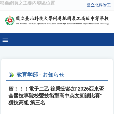
移至網頁之主要內容區位置
國立北科附工
:::
教育学部 - お知らせ
賀！！！電子二乙 徐秉宏參加"2026亞東盃
全國技專院校暨技術型高中英文朗讀比賽"
獲技高組 第三名