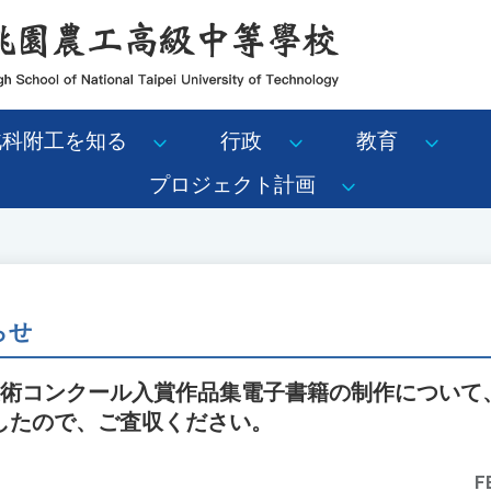
北科附工を知る
行政
教育
プロジェクト計画
らせ
美術コンクール入賞作品集電子書籍の制作について
したので、ご査収ください。
F