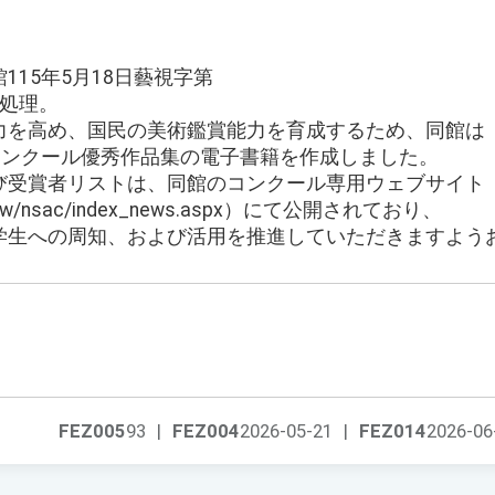
115年5月18日藝視字第
り処理。
力を高め、国民の美術鑑賞能力を育成するため、同館は
コンクール優秀作品集の電子書籍を作成しました。
び受賞者リストは、同館のコンクール専用ウェブサイト
gov.tw/nsac/index_news.aspx）にて公開されており、
学生への周知、および活用を推進していただきますよう
FEZ005
93
|
FEZ004
2026-05-21
|
FEZ014
2026-06