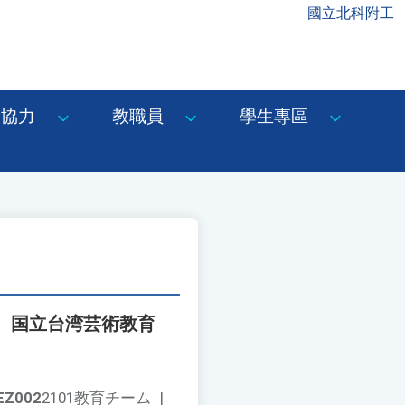
國立北科附工
協力
教職員
學生專區
、国立台湾芸術教育
EZ002
2101教育チーム
|