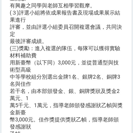
有興趣之同學與老師互相學習觀摩。
(３)評選小組將依成果報告書及現場成果展示結
果進行
評審，並由評選小組委員召開複選會議，共同決
定
最後評審成績。
(三)獎勵：進入複選的隊伍，每隊可以獲得實驗
材料補助費
用新臺幣（以下同）3,000元，並從普通型與技
術型高級
中等學校組分別選出金牌1名、銀牌2名、銅牌3
名與佳作
若干名，由本部頒發金、銀、銅牌獎狀及獎金2
萬元、1
萬5千元、1萬元，指導老師頒發感謝狀乙幀與獎
金新臺
幣3,000元。佳作獎提供獎狀乙幀，指導老師頒
發感謝狀