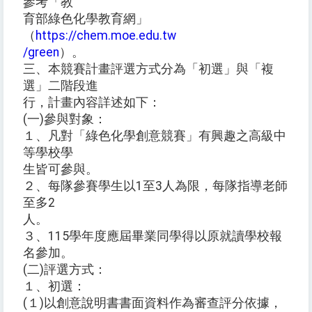
參考「教
育部綠色化學教育網」
（
https://chem.moe.edu.tw
/green
）。
三、本競賽計畫評選方式分為「初選」與「複
選」二階段進
行，計畫內容詳述如下：
(一)參與對象：
１、凡對「綠色化學創意競賽」有興趣之高級中
等學校學
生皆可參與。
２、每隊參賽學生以1至3人為限，每隊指導老師
至多2
人。
３、115學年度應屆畢業同學得以原就讀學校報
名參加。
(二)評選方式：
１、初選：
(１)以創意說明書書面資料作為審查評分依據，