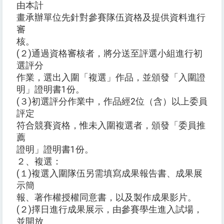
由本計
畫承辦單位先針對參賽隊伍資格及提供資料進行
審
核。
(２)通過資格審核者，將分送至評選小組進行初
選評分
作業，選出入圍「複選」作品，並頒發「入圍證
明」證明書1份。
(３)初選評分作業中，作品經2位（含）以上委員
評定
符合競賽資格，惟未入圍複選者，頒發「委員推
薦
證明」證明書1份。
２、複選：
(１)複選入圍隊伍另需填寫成果報告書、成果展
示簡
報、著作權授權同意書，以及製作成果影片。
(２)擇日進行成果展示，由參賽學生進入試場，
並開放