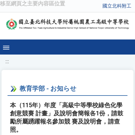
移至網頁之主要內容區位置
國立北科附工
:::
教育学部 - お知らせ
本（115年）年度「高級中等學校綠色化學
創意競賽 計畫」及說明會簡報各1份，請鼓
勵所屬踴躍報名參加競 賽及說明會，請查
照。