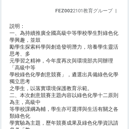
FEZ002
2101教育グループ
|
説明：
一、為持續推廣全國高級中等學校學生對綠色化
學興趣，並鼓
勵學生探索科學與創造發明潛力，培養學生靈活
思考、多
元學習之精神，今年度再次與環境部共同辦理
「高級中等
學校綠色化學創意競賽」，遴選出具備綠色化學
獨立思考
之學生，以落實環境保護教育示範。
二、本次創意競賽主題內容以綠色化學十二原則
為主，高級中
等學校課綱為輔，學生亦可選擇與生活有關之各
類綠色化
學實驗為主題，歷年競賽成果及綠色化學資訊請