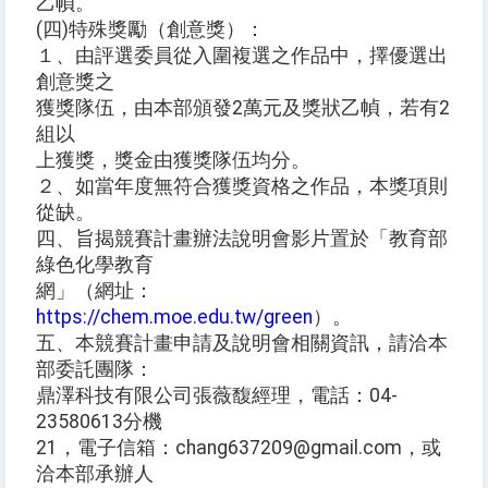
乙幀。
(四)特殊獎勵（創意獎）：
１、由評選委員從入圍複選之作品中，擇優選出
創意獎之
獲獎隊伍，由本部頒發2萬元及獎狀乙幀，若有2
組以
上獲獎，獎金由獲獎隊伍均分。
２、如當年度無符合獲獎資格之作品，本獎項則
從缺。
四、旨揭競賽計畫辦法說明會影片置於「教育部
綠色化學教育
網」（網址：
https://chem.moe.edu.tw/green
）。
五、本競賽計畫申請及說明會相關資訊，請洽本
部委託團隊：
鼎澤科技有限公司張薇馥經理，電話：04-
23580613分機
21，電子信箱：chang637209@gmail.com，或
洽本部承辦人