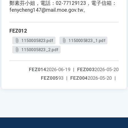
鄭素芬小姐，電話：02-77129123，電子信箱：
fenycheng147@mail.moe.gov.tw。
FEZ012
1150005823.pdf
1150005823_1.pdf
1150005823_2.pdf
FEZ014
2026-06-19
|
FEZ003
2026-05-20
FEZ005
93
|
FEZ004
2026-05-20
|