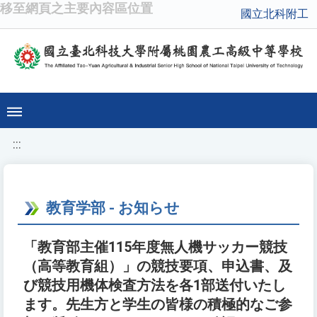
移至網頁之主要內容區位置
國立北科附工
:::
教育学部 - お知らせ
「教育部主催115年度無人機サッカー競技
（高等教育組）」の競技要項、申込書、及
び競技用機体検査方法を各1部送付いたし
ます。先生方と学生の皆様の積極的なご参