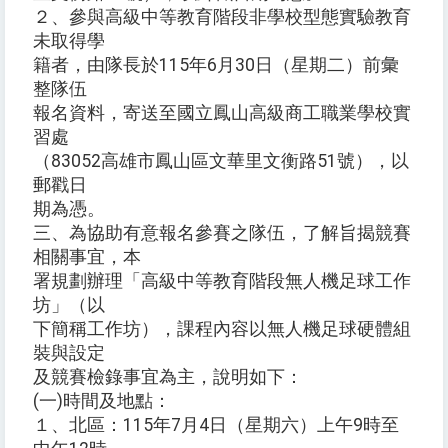
２、參與高級中等教育階段非學校型態實驗教育
未取得學
籍者，由隊長於115年6月30日（星期二）前彙
整隊伍
報名資料，寄送至國立鳳山高級商工職業學校實
習處
（83052高雄市鳳山區文華里文衡路51號），以
郵戳日
期為憑。
三、為協助有意報名參賽之隊伍，了解旨揭競賽
相關事宜，本
署規劃辦理「高級中等教育階段無人機足球工作
坊」（以
下簡稱工作坊），課程內容以無人機足球硬體組
裝與設定
及競賽檢錄事宜為主，說明如下：
(一)時間及地點：
１、北區：115年7月4日（星期六）上午9時至