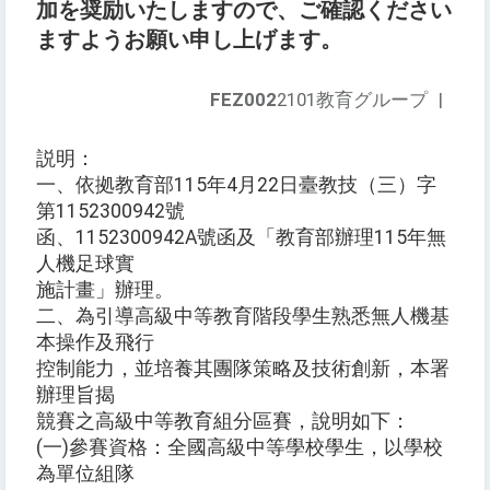
加を奨励いたしますので、ご確認ください
ますようお願い申し上げます。
FEZ002
2101教育グループ
|
説明：
一、依拠教育部115年4月22日臺教技（三）字
第1152300942號
函、1152300942A號函及「教育部辦理115年無
人機足球實
施計畫」辦理。
二、為引導高級中等教育階段學生熟悉無人機基
本操作及飛行
控制能力，並培養其團隊策略及技術創新，本署
辦理旨揭
競賽之高級中等教育組分區賽，說明如下：
(一)參賽資格：全國高級中等學校學生，以學校
為單位組隊