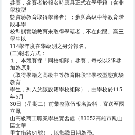
參賽，參賽者於報名時應具正式在學學籍（含非
學校型
態實驗教育取得學籍者）；參與高級中等教育階
段非學
校型態實驗教育未取得學籍者，不在此限。高三
學生以
114學年度在學級別之身分報名。
(二)報名方式：
１、本競賽採「同校組隊」參賽，每校以2隊參
加為原則
（取得學籍之高級中等教育階段非學校型態實驗
教育
學生，列入於該設籍學校組隊），由學校於115
年6月
30日（星期二）前彙整隊伍報名資料，寄送至國
立鳳
山高級商工職業學校實習處（83052高雄市鳳山
區文華
里文衡路51號），以郵戳日期為憑。