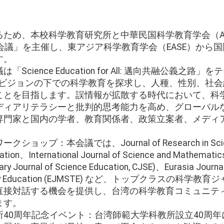
ため、本校科学教育研究所と中華民国科学教育学会（AES
会議」を主催し、東アジア科学教育学会（EASE）から
す。
cience Education for All: 邁向共融公義之
）のビジョンの下での科学教育を探求し、人種、性別、社
ことを目指します。誤情報が拡散する時代において、科
ディアリテラシーと批判的思考能力を高め、グローバル
専門家と国内の学者、教育関係者、政策立案者、メディ
プ：本会議では、Journal of Research in Science
cation、International Journal of Science and Mathemat
ournal of Science Education, CJSE)、Eurasia Journal
hnology Education (EJMSTE) など、トップクラスの
直接対話する機会を提供し、台湾の科学教育コミュニテ
ます。
40周年記念イベント：台湾師範大学科教所設立40周