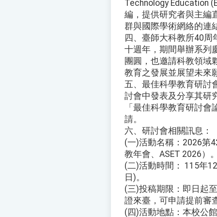
Technology Educat
編，提供研究者與主編
群與國際學術網絡的連結
四、臺師大科教所40
十週年，期間舉辦系列
團圓，也邀請科教領域
教育之發展並展望未來
五、最佳科學教育研討
討會中發表及分享其研
「最佳科學教育研討會
請。
六、研討會相關訊息：
(一)活動名稱：2026
教年會、ASET 2026）
(二)活動時間： 115年12
日)。
(三)投稿期限：即日起至
證來臺，可申請提前審
(四)活動地點：本校公