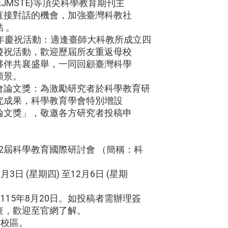
ion (EJMSTE)等頂尖科學教育期刊主
直接對話的機會，加強臺灣科教社
 。
周年慶祝活動：適逢臺師大科教所成立四
慶祝活動，歡迎歷屆所友重返母校
夥伴共襄盛舉，一同回顧臺灣科學
願景。
會論文獎：為激勵研究者於科學教育研
究成果，科學教育學會特別增設
論文獎」，敬邀各方研究者投稿申
第42屆科學教育國際研討會 （簡稱：科
。
月3日 (星期四) 至12月6日 (星期
115年8月20日。如投稿者需辦理簽
查，歡迎至官網了解。
館校區。