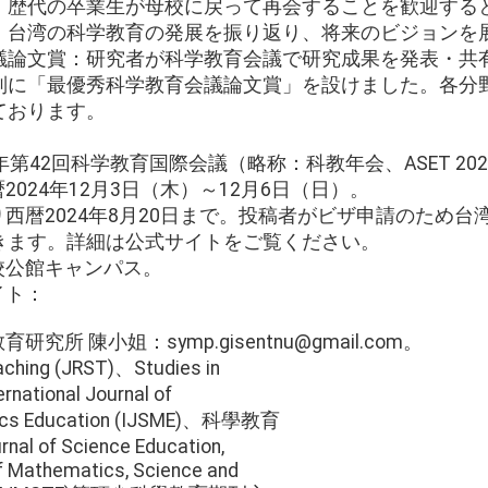
。歴代の卒業生が母校に戻って再会することを歓迎する
、台湾の科学教育の発展を振り返り、将来のビジョンを
議論文賞：研究者が科学教育会議で研究成果を発表・共
別に「最優秀科学教育会議論文賞」を設けました。各分
ております。
6年第42回科学教育国際会議（略称：科教年会、ASET 20
暦2024年12月3日（木）～12月6日（日）。
より西暦2024年8月20日まで。投稿者がビザ申請のため
きます。詳細は公式サイトをご覧ください。
本校公館キャンパス。
イト：
究所 陳小姐：symp.gisentnu@gmail.com。
aching (JRST)、Studies in
rnational Journal of
tics Education (IJSME)、科學教育
nal of Science Education,
of Mathematics, Science and