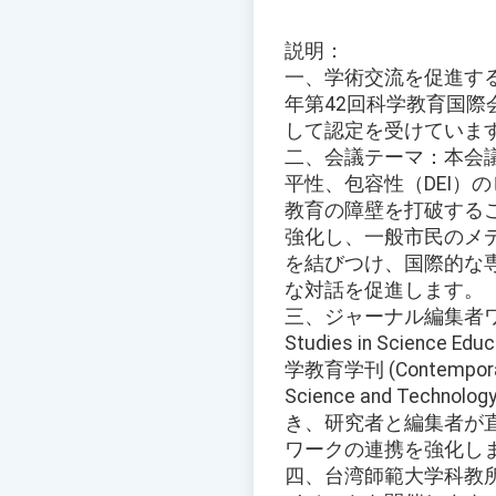
説明：
一、学術交流を促進する
年第42回科学教育国際
して認定を受けていま
二、会議テーマ：本会議は「S
平性、包容性（DEI
教育の障壁を打破する
強化し、一般市民のメ
を結びつけ、国際的な
な対話を促進します。
三、ジャーナル編集者ワークショッ
Studies in Science Edu
学教育学刊 (Contemporary J
Science and Tec
き、研究者と編集者が
ワークの連携を強化し
四、台湾師範大学科教所