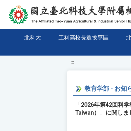
移至網頁之主要內容區位置
北科大
工科高校長選拔專區
:::
教育学部 - お知
「2026年第42回科学教育国際
Taiwan）」に関