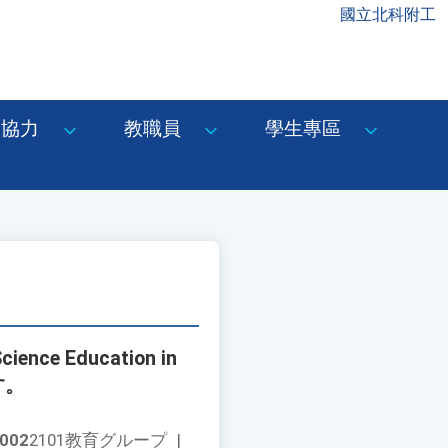
國立北科附工
協力
教職員
學生專區
nce Education in
す。
002
2101教育グループ
|