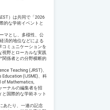
T）は共同で「2026
国際的な学術イベントと
路」をテーマとし、多様性、公
会経済的地位などによる
学コミュニケーションを
な視野とローカルな実践
ア関係者との分野横断的
 Teaching (JRST)、
ics Education (IJSME)、科
 of Mathematics,
科学教育ジャーナルの編集者を招
ィと国際的な学術ネット
年にあたり、一連の記念