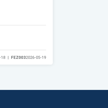
-18
|
FEZ003
2026-05-19