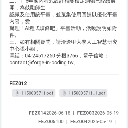
二、115年國內程式設計相關檢定測驗已陸續展
開，為鼓勵師生
認識及使用該平臺，並蒐集使用回饋以優化平臺
內容，爱
辦理「AI程式煉鋒吧」平臺活動，活動說明如附
件。
三、如有相關疑問，請洽逢甲大學人工智慧研究
中心張小姐，
電話：04-24517250 分機3766，電子信箱：
contact@forge-in-coding.tw。
FEZ012
1150005711.pdf
1150005711_1.pdf
FEZ014
2026-06-18
|
FEZ003
2026-05-19
FEZ005
100
|
FEZ004
2026-05-19
|