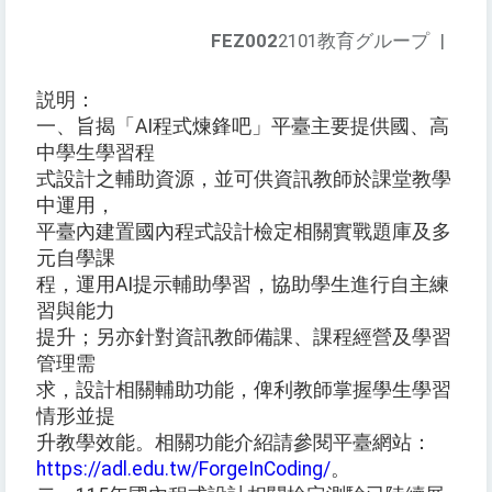
FEZ002
2101教育グループ
|
説明：
一、旨揭「AI程式煉鋒吧」平臺主要提供國、高
中學生學習程
式設計之輔助資源，並可供資訊教師於課堂教學
中運用，
平臺內建置國內程式設計檢定相關實戰題庫及多
元自學課
程，運用AI提示輔助學習，協助學生進行自主練
習與能力
提升；另亦針對資訊教師備課、課程經營及學習
管理需
求，設計相關輔助功能，俾利教師掌握學生學習
情形並提
升教學效能。相關功能介紹請參閱平臺網站：
https://adl.edu.tw/ForgeInCoding/
。