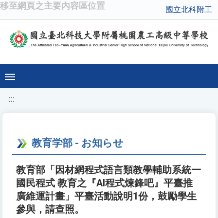
移至網頁之主要內容區位置
國立北科附工
:::
教育学部 - お知らせ
教育部「因材網程式語言類教學輔助系統一
國民程式 教育之『AI程式煉鋒吧』平臺推
廣維運計畫」平臺活動說明1份，鼓勵學生
參與，請查照。