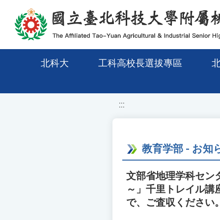
移至網頁之主要內容區位置
北科大
工科高校長選拔專區
:::
教育学部 - お知
文部省地理学科セン
～」千里トレイル講
で、ご査収ください