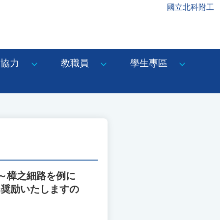
國立北科附工
協力
教職員
學生專區
～樟之細路を例に
を奨励いたしますの