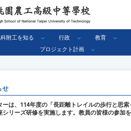
北科附工を知る
行政
教育
プロジェクト計画
らせ
ターは、114年度の「長距離トレイルの歩行と思索
座シリーズ研修を実施します。教員の皆様の参加
。