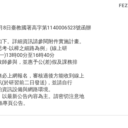
FEZ
8日臺教國署高字第1140006523號函辦
如下。詳細資訊請參閱附件實施計畫。
考-以樟之細路為例」(線上研
一)13時00分至16時40分
師參與，並惠予公(差)假及課務排
務必上網報名，審核過後方能收到線上
(於研習前二日發送)，並請自行
的資訊設備與網路環境。
，以最新公告內容為主。請密切注意地
絲專頁公告。