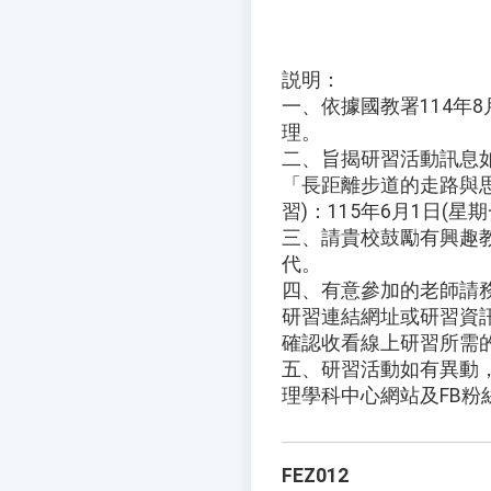
説明：
一、依據國教署114年8月
理。
二、旨揭研習活動訊息
「長距離步道的走路與思
習)：115年6月1日(星期
三、請貴校鼓勵有興趣教
代。
四、有意參加的老師請
研習連結網址或研習資訊
確認收看線上研習所需
五、研習活動如有異動
理學科中心網站及FB粉
FEZ012