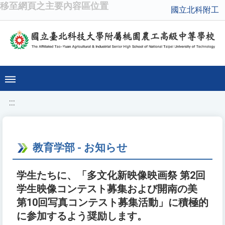
移至網頁之主要內容區位置
國立北科附工
:::
教育学部 - お知らせ
学生たちに、「多文化新映像映画祭 第2回
学生映像コンテスト募集および開南の美
第10回写真コンテスト募集活動」に積極的
に参加するよう奨励します。