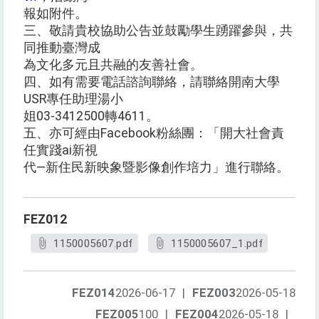
報如附件。
三、敬請貴校協助公告並鼓勵學生踴躍參與，共
同推動臺灣成
為文化多元且共融的友善社會。
四、如有需要電話諮詢聯絡，請聯絡開南大學
USR專任助理湯小
姐03-3412500轉4611。
五、亦可經由Facebook粉絲團：「開大社會責
任實踐ai新視
代—新住民新映象暨影像創作培力」進行聯絡。
FEZ012
1150005607.pdf
1150005607_1.pdf
FEZ014
2026-06-17
|
FEZ003
2026-05-18
FEZ005
100
|
FEZ004
2026-05-18
|