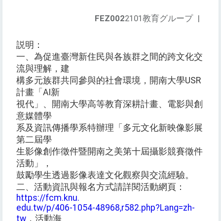
FEZ002
2101教育グループ
|
説明：
一、為促進臺灣新住民與各族群之間的跨文化交
流與理解，建
構多元族群共同參與的社會環境，開南大學USR
計畫「AI新
視代」、開南大學高等教育深耕計畫、電影與創
意媒體學
系及資訊傳播學系特辦理「多元文化新映像影展
第二屆學
生影像創作徵件暨開南之美第十屆攝影競賽徵件
活動」，
鼓勵學生透過影像表達文化觀察與交流經驗。
二、活動資訊與報名方式請詳閱活動網頁：
https://fcm.knu.
edu.tw/p/406-1054-48968,r582.php?Lang=zh-
tw
，活動海