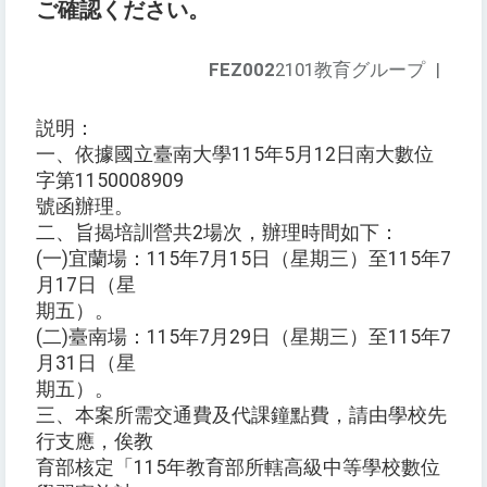
ご確認ください。
FEZ002
2101教育グループ
|
説明：
一、依據國立臺南大學115年5月12日南大數位
字第1150008909
號函辦理。
二、旨揭培訓營共2場次，辦理時間如下：
(一)宜蘭場：115年7月15日（星期三）至115年7
月17日（星
期五）。
(二)臺南場：115年7月29日（星期三）至115年7
月31日（星
期五）。
三、本案所需交通費及代課鐘點費，請由學校先
行支應，俟教
育部核定「115年教育部所轄高級中等學校數位