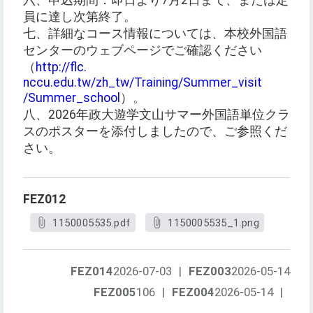
六、申込期間：即日より7月2日まで、または定
員に達し次第終了。
七、詳細なコース情報については、本校外国語
センターのウェブページでご確認ください
（
http://flc.
nccu.edu.tw/zh_tw/Training/Summer_visit
/Summer_school
）。
八、2026年政大遊学文山サマー外国語単位クラ
スのポスターを添付しましたので、ご参照くだ
さい。
FEZ012
1150005535.pdf
1150005535_1.png
FEZ014
2026-07-03
|
FEZ003
2026-05-14
FEZ005
106
|
FEZ004
2026-05-14
|