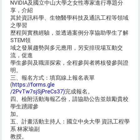
NVIDIA及國立中山大學之女性專家進行專題分
享，介紹
其於資訊科學、生物醫學科技及通訊工程等領域
之學習
歷程與實務經驗，並透過案例分享協助學生了解
STEM領
域之發展趨勢與多元應用，另安排現場互動交
流，促進
學生參與及職涯探索，全程參與者將核發參與證
明。
三、報名方式：填寫線上報名表單
(
https://forms.gle
/2PvTw7sjSjPreCs37)
完成報名。
四、檢附活動海報乙份，請協助公告並鼓勵貴校
學生踴躍參
加。
五、計畫活動主持人：國立中央大學 資訊工程學
系 林家瑜副
教授。