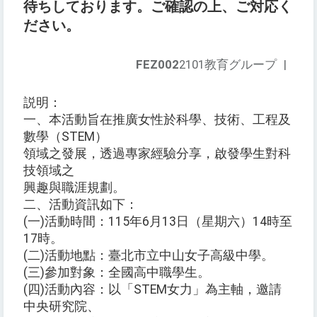
待ちしております。ご確認の上、ご対応く
ださい。
FEZ002
2101教育グループ
|
説明：
一、本活動旨在推廣女性於科學、技術、工程及
數學（STEM）
領域之發展，透過專家經驗分享，啟發學生對科
技領域之
興趣與職涯規劃。
二、活動資訊如下：
(一)活動時間：115年6月13日（星期六）14時至
17時。
(二)活動地點：臺北市立中山女子高級中學。
(三)參加對象：全國高中職學生。
(四)活動內容：以「STEM女力」為主軸，邀請
中央研究院、