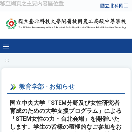
移至網頁之主要內容區位置
國立北科附工
:::
教育学部 - お知らせ
国立中央大学「STEM分野及び女性研究者
育成のための大学支援プログラム」による
「STEM女性の力・台北会場」を開催いた
します。学生の皆様の積極的なご参加をお