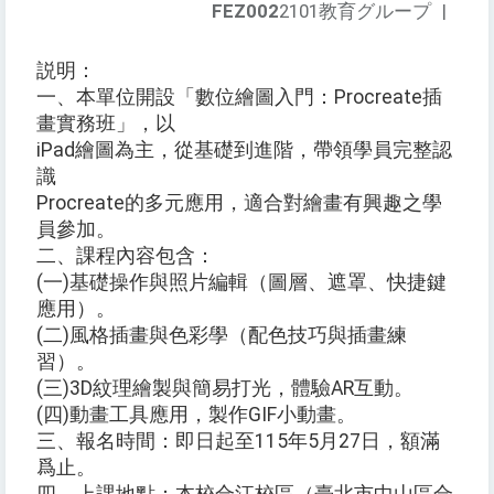
FEZ002
2101教育グループ
|
説明：
一、本單位開設「數位繪圖入門：Procreate插
畫實務班」，以
iPad繪圖為主，從基礎到進階，帶領學員完整認
識
Procreate的多元應用，適合對繪畫有興趣之學
員參加。
二、課程內容包含：
(一)基礎操作與照片編輯（圖層、遮罩、快捷鍵
應用）。
(二)風格插畫與色彩學（配色技巧與插畫練
習）。
(三)3D紋理繪製與簡易打光，體驗AR互動。
(四)動畫工具應用，製作GIF小動畫。
三、報名時間：即日起至115年5月27日，額滿
爲止。