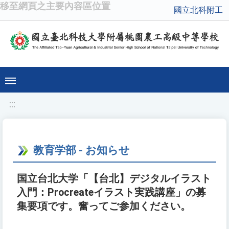
移至網頁之主要內容區位置
國立北科附工
:::
教育学部 - お知らせ
国立台北大学「【台北】デジタルイラスト
入門：Procreateイラスト実践講座」の募
集要項です。奮ってご参加ください。