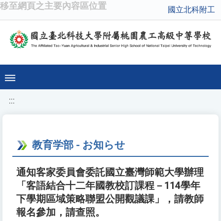
移至網頁之主要內容區位置
國立北科附工
:::
教育学部 - お知らせ
通知客家委員會委託國立臺灣師範大學辦理
「客語結合十二年國教校訂課程－114學年
下學期區域策略聯盟公開觀議課」，請教師
報名參加，請查照。