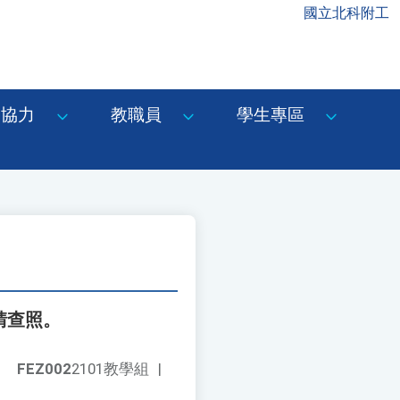
國立北科附工
協力
教職員
學生專區
請查照。
FEZ002
2101教學組
|