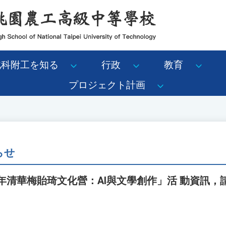
北科附工を知る
行政
教育
プロジェクト計画
らせ
6年清華梅貽琦文化營：AI與文學創作」活 動資訊，