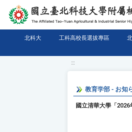
移至網頁之主要內容區位置
北科大
工科高校長選拔專區
:::
教育学部 - お知
國立清華大學「202