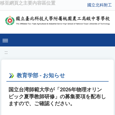
移至網頁之主要內容區位置
國立北科附工
:::
教育学部 - お知らせ
国立台湾師範大学が「2026年物理オリン
ピック夏季教師研修」の募集要項を配布し
ますので、ご確認ください。