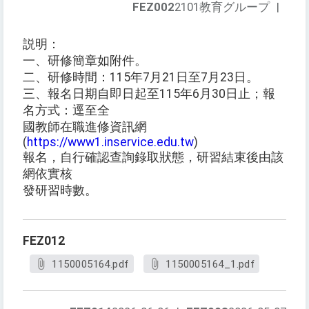
FEZ002
2101教育グループ
|
説明：
一、研修簡章如附件。
二、研修時間：115年7月21日至7月23日。
三、報名日期自即日起至115年6月30日止；報
名方式：逕至全
國教師在職進修資訊網
(
https://www1.inservice.edu.tw
)
報名，自行確認查詢錄取狀態，研習結束後由該
網依實核
發研習時數。
FEZ012
1150005164.pdf
1150005164_1.pdf