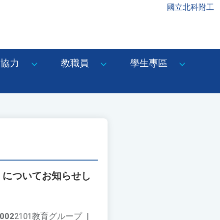
國立北科附工
協力
教職員
學生專區
」についてお知らせし
。
002
2101教育グループ
|