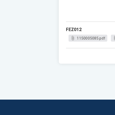
FEZ012
1150005085.pdf