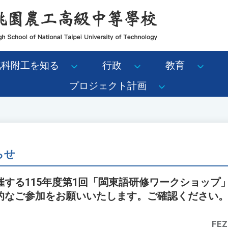
北科附工を知る
行政
教育
プロジェクト計画
らせ
催する115年度第1回「閩東語研修ワークショップ
的なご参加をお願いいたします。ご確認ください
FEZ