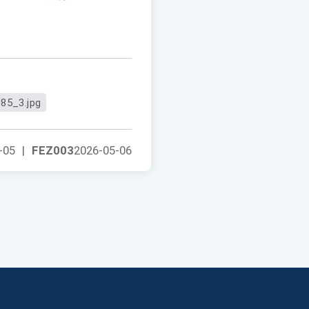
85_3.jpg
-05
|
FEZ003
2026-05-06