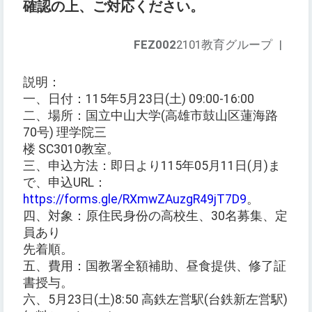
確認の上、ご対応ください。
FEZ002
2101教育グループ
|
説明：
一、日付：115年5月23日(土) 09:00-16:00
二、場所：国立中山大学(高雄市鼓山区蓮海路
70号) 理学院三
楼 SC3010教室。
三、申込方法：即日より115年05月11日(月)ま
で、申込URL：
https://forms.gle/RXmwZAuzgR49jT7D9
。
四、対象：原住民身份の高校生、30名募集、定
員あり
先着順。
五、費用：国教署全額補助、昼食提供、修了証
書授与。
六、5月23日(土)8:50 高鉄左営駅(台鉄新左営駅)