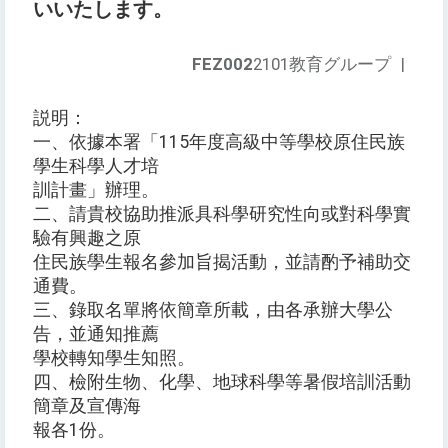
いいたします。
FEZ002
2101教育グループ
|
説明：
一、依據本署「115年度高級中等學校原住民族
學生科學人才培
訓計畫」辦理。
二、請貴校協助推派具科學研究性向或對科學實
驗有興趣之原
住民族學生報名參加旨揭活動，並請酌予補助交
通費。
三、錄取名單將依簡章所載，由各承辦大學公
告，並通知推薦
學校轉知學生知照。
四、檢附生物、化學、地球科學等暑假培訓活動
簡章及宣傳海
報各1份。