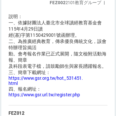
FEZ002
2101教育グループ
|
説明：
一、依據財團法人臺北市全球讀經教育基金會
115年4月29日讀
經(基)字第1150429001號函辦理。
二、為推廣經典教育，傳承優良傳統文化，該會
特辦理旨揭活
動。會考報名作業已正式展開，隨文檢附活動海
報、簡章
及科段表電子檔，請鼓勵師生與家長踴躍報名。
三、簡章下載網址：
https://www.gsr.org.tw/hot_531451.
html
四、報名網址：
https://www.gsr.url.tw/register.php
FEZ012