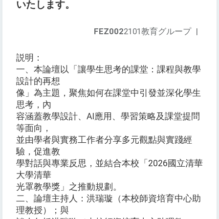
いたします。
FEZ002
2101教育グループ
|
説明：
一、本論壇以「讓學生思考的課堂：課程與教學
設計的再想
像」為主題，聚焦如何在課堂中引發並深化學生
思考，內
容涵蓋教學設計、AI應用、學習策略及課堂提問
等面向，
並由學者與實務工作者分享多元觀點與實踐經
驗，促進教
學對話與專業反思，並結合本校「2026國立清華
大學清華
光罩教學獎」之推動規劃。
二、論壇主持人：洪瑞璇（本校師資培育中心助
理教授）；與