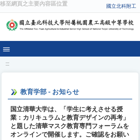
移至網頁之主要內容區位置
國立北科附工
:::
教育学部 - お知らせ
国立清華大学は、「学生に考えさせる授
業：カリキュラムと教育デザインの再考」
と題した清華マスク教育専門フォーラムを
オンラインで開催します。ご確認をお願い