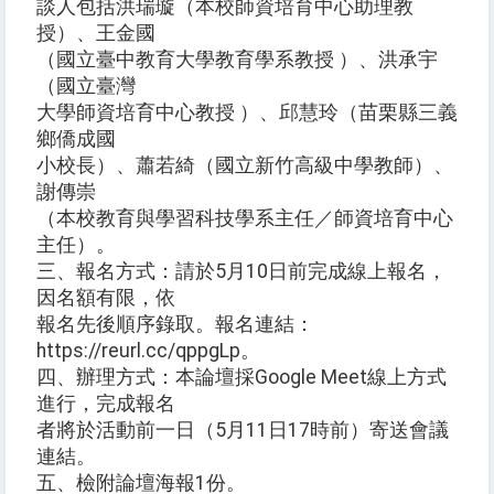
談人包括洪瑞璇（本校師資培育中心助理教
授）、王金國
（國立臺中教育大學教育學系教授 ）、洪承宇
（國立臺灣
大學師資培育中心教授 ）、邱慧玲（苗栗縣三義
鄉僑成國
小校長）、蕭若綺（國立新竹高級中學教師）、
謝傳崇
（本校教育與學習科技學系主任／師資培育中心
主任）。
三、報名方式：請於5月10日前完成線上報名，
因名額有限，依
報名先後順序錄取。報名連結：
https://reurl.cc/qppgLp。
四、辦理方式：本論壇採Google Meet線上方式
進行，完成報名
者將於活動前一日（5月11日17時前）寄送會議
連結。
五、檢附論壇海報1份。