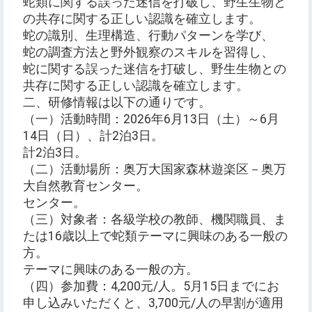
蛇類に関する誤った迷信を打破し、野生生物と
の共存に関する正しい認識を確立します。
蛇の識別、生理構造、行動パターンを学び、
蛇の調査方法と野外観察のスキルを習得し、
蛇に関する誤った迷信を打破し、野生生物との
共存に関する正しい認識を確立します。
二、研修情報は以下の通りです。
（一）活動時間：2026年6月13日（土）～6月
14日（日）、計2泊3日。
計2泊3日。
（二）活動場所：奥万大国家森林遊楽区－奥万
大自然教育センター。
センター。
（三）対象者：各級学校の教師、機関職員、ま
たは16歳以上で蛇類テーマに興味のある一般の
方。
テーマに興味のある一般の方。
（四）参加費：4,200元/人。5月15日までにお
申し込みいただくと、3,700元/人の早割が適用