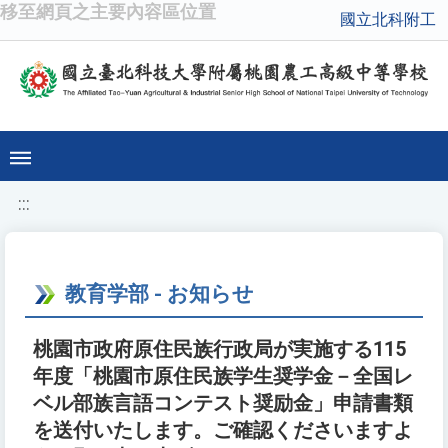
移至網頁之主要內容區位置
國立北科附工
:::
教育学部 - お知らせ
桃園市政府原住民族行政局が実施する115
年度「桃園市原住民族学生奨学金－全国レ
ベル部族言語コンテスト奨励金」申請書類
を送付いたします。ご確認くださいますよ