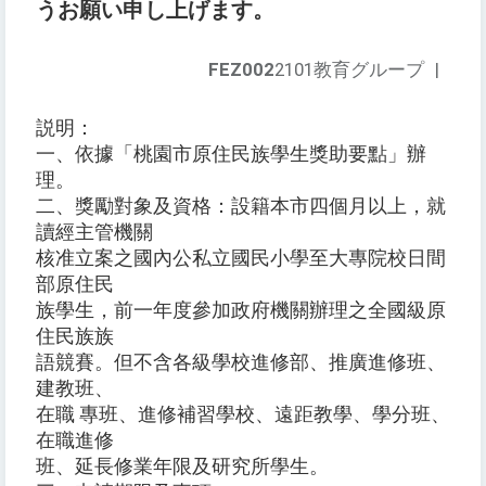
うお願い申し上げます。
FEZ002
2101教育グループ
|
説明：
一、依據「桃園市原住民族學生獎助要點」辦
理。
二、獎勵對象及資格：設籍本市四個月以上，就
讀經主管機關
核准立案之國內公私立國民小學至大專院校日間
部原住民
族學生，前一年度參加政府機關辦理之全國級原
住民族族
語競賽。但不含各級學校進修部、推廣進修班、
建教班、
在職 專班、進修補習學校、遠距教學、學分班、
在職進修
班、延長修業年限及研究所學生。