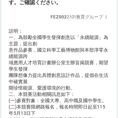
す。ご確認ください。
FEZ002
2101教育グループ
|
説明：
一、為鼓勵全國學生發揮創意以「永續能源」為
主題，提出創
意作品參賽，國立科學工藝博物館與本部淨零永
續能源跨
域應用人才培育計畫辦公室主辦旨揭競賽，期望
學生發揮
團隊想像力提出具體創意設計作品，提倡在生活
中確實展
開珍惜能源、愛護環境的行動。
二、本競賽活動相關訊息如下：
(一)參賽對象：全國大專、高中職及國中學生。
(二)本競賽限網路報名，報名時間即日起至115
年5月13日下