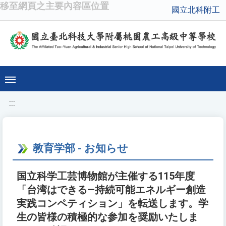
移至網頁之主要內容區位置
國立北科附工
:::
教育学部 - お知らせ
国立科学工芸博物館が主催する115年度
「台湾はできる―持続可能エネルギー創造
実践コンペティション」を転送します。学
生の皆様の積極的な参加を奨励いたしま