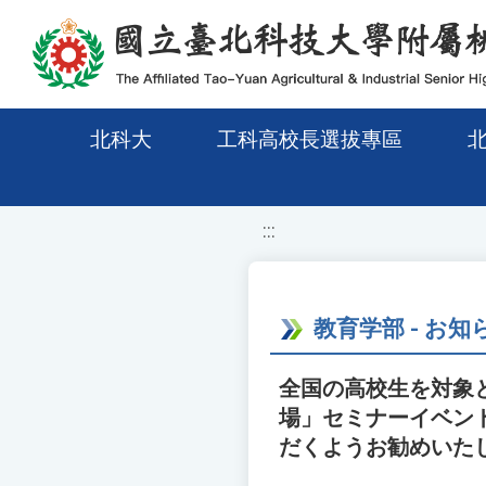
移至網頁之主要內容區位置
北科大
工科高校長選拔專區
:::
教育学部 - お知
全国の高校生を対象と
場」セミナーイベン
だくようお勧めいた