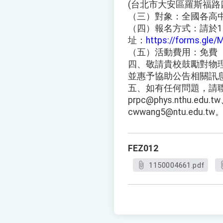
(台北市大安區羅斯福路
（三）對象：全國各高
（四）報名方式：請於11
址：
https://forms.gle
（五）活動費用：免費
四、敬請貴校鼓勵對物
並惠予協助公告相關訊
五、如有任何問題，請聯絡施
prpc@phys.nthu.edu.t
cwwang5@ntu.edu.tw
FEZ012
1150004661.pdf