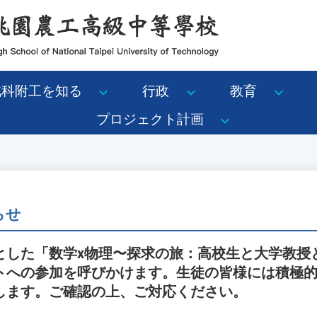
北科附工を知る
行政
教育
プロジェクト計画
らせ
した「数学x物理〜探求の旅：高校生と大学教授と
トへの参加を呼びかけます。生徒の皆様には積極
します。ご確認の上、ご対応ください。