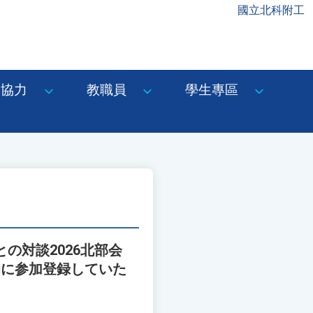
國立北科附工
協力
教職員
學生專區
の対談2026北部会
的に参加登録していた