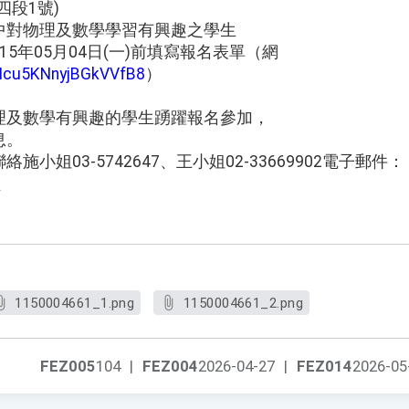
四段1號)
中對物理及數學學習有興趣之學生
5年05月04日(一)前填寫報名表單（網
/Mcu5KNnyjBGkVVfB8
）
理及數學有興趣的學生踴躍報名參加，
息。
小姐03-5742647、王小姐02-33669902電子郵件：
w、
。
1150004661_1.png
1150004661_2.png
FEZ005
104
|
FEZ004
2026-04-27
|
FEZ014
2026-05