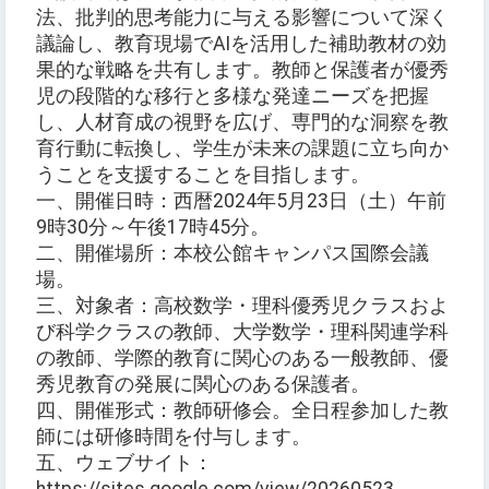
法、批判的思考能力に与える影響について深く
議論し、教育現場でAIを活用した補助教材の効
果的な戦略を共有します。教師と保護者が優秀
児の段階的な移行と多様な発達ニーズを把握
し、人材育成の視野を広げ、専門的な洞察を教
育行動に転換し、学生が未来の課題に立ち向か
うことを支援することを目指します。
一、開催日時：西暦2024年5月23日（土）午前
9時30分～午後17時45分。
二、開催場所：本校公館キャンパス国際会議
場。
三、対象者：高校数学・理科優秀児クラスおよ
び科学クラスの教師、大学数学・理科関連学科
の教師、学際的教育に関心のある一般教師、優
秀児教育の発展に関心のある保護者。
四、開催形式：教師研修会。全日程参加した教
師には研修時間を付与します。
五、ウェブサイト：