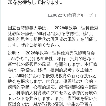
加をお待ちしております。
FEZ002
2101教育グループ
|
国立台湾師範大学は、「2026年数学・理科優秀
児教師研修会─AI時代における学際性、移行、
批判的思考：新世代の優秀児の風景」を開催し
ます。ぜひご参加ください。
説明： 「2026年数学・理科優秀児教師研修会
─AI時代における学際性、移行、批判的思考：
新世代の優秀児の風景」を開催します。本研修
会は「学際性、移行、批判的思考」を主軸と
し、AI時代における優秀児教育の新たな挑戦と
機会を探求します。内容は、優秀児の社会的・
感情的学習、心理的適応、感情調節戦略を網羅
し、科学的人材育成のプロセスと学際的発展の
トレンドを共有します。また、専門家を招いた
座談会では、AIが教師の役割、学生の学習方