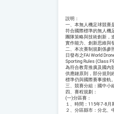
説明：
一、本無人機足球競賽
符合國際標準的無人機
團隊策略與技術創新，
實作能力、創新思維與
二、本次賽制規劃係參照國
日發布之FAI World Drone
Sporting Rules (Cl
為符合教育推廣及國內
供應鏈原則，部分規則
標準仍與國際賽事接軌
三、競賽分組：國中小
四、賽程規劃：
(一)分區賽：
１、時間：115年7-8
２、分區縣市：分北、