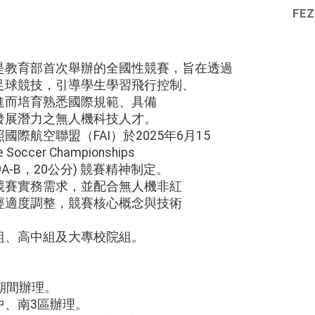
FEZ
是教育部首次舉辦的全國性競賽，旨在透過
足球競技，引導學生學習飛行控制、
進而培育熟悉國際規範、具備
發展潛力之無人機科技人才。
際航空聯盟（FAI）於2025年6月15
 Soccer Championships
ass F9A-B，20公分) 競賽精神制定。
競賽實務需求，並配合無人機非紅
經適度調整，競賽核心概念與技術
。
組、高中組及大專校院組。
月期間辦理。
中、南3區辦理。