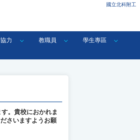
國立北科附工
協力
教職員
學生專區
ます。貴校におかれま
くださいますようお願