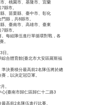
北市、桃園市、基隆市、宜蘭
共7縣市。
竹縣、苗栗縣、臺中市、彰化
金門縣，共8縣市。
義縣、臺南市、高雄市、臺東
共7縣市。
賽。每組隊伍進行單循環對戰，各
決賽。
-3日。
學綜合體育館(臺北市大安區羅斯福
。準決賽積分最高前2名隊伍將於總
決賽，以決定冠亞軍。
2月。
心(臺南市歸仁區歸仁十二路3
分最高前2名隊伍進行比賽。