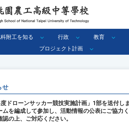
北科附工を知る
行政
教育
プロジェクト計画
らせ
5年度ドローンサッカー競技実施計画」1部を送付し
ームを編成して参加し、活動情報の公表にご協力
確認の上、ご対応ください。