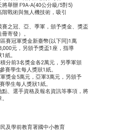
辦 F9A-A(40公分級/5對5)
高階戰術與無人機技術，吸引
競賽之冠、亞、季軍，頒予獎金、獎盃
造冊寄發）。
分區賽冠軍獎金新臺幣(以下同)1萬
3,000元，另頒予獎盃1座，指導
狀1紙。
組積分前3名獎金各2萬元，另季軍頒
參賽學生每人獎狀1紙。
冠軍獎金5萬元，亞軍3萬元，另頒予
賽學生每人獎狀1紙。
地點、選手資格及報名資訊等事項，將
章。
國民及學前教育署國中小教育