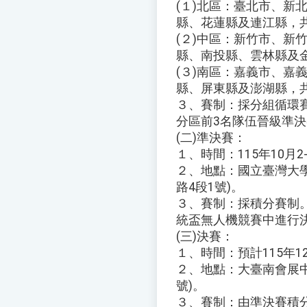
(１)北區：臺北市、新
縣、花蓮縣及連江縣，
(２)中區：新竹市、新
縣、南投縣、雲林縣及
(３)南區：嘉義市、嘉
縣、屏東縣及澎湖縣，
３、賽制：採分組循環
分區前3名隊伍晉級準
(二)準決賽：
１、時間：115年10月2
２、地點：國立臺灣大
路4段1號)。
３、賽制：採積分賽制
統盃無人機競賽中進行
(三)決賽：
１、時間：預計115年1
２、地點：大臺南會展中
號)。
３、賽制：由準決賽積