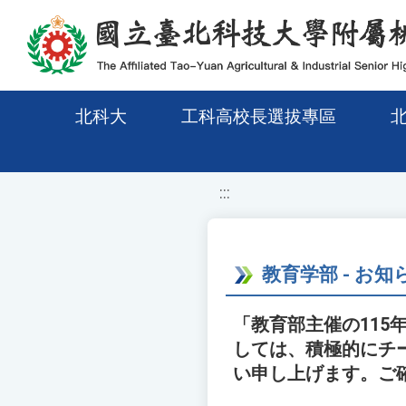
移至網頁之主要內容區位置
北科大
工科高校長選拔專區
:::
教育学部 - お知
「教育部主催の11
しては、積極的にチ
い申し上げます。ご