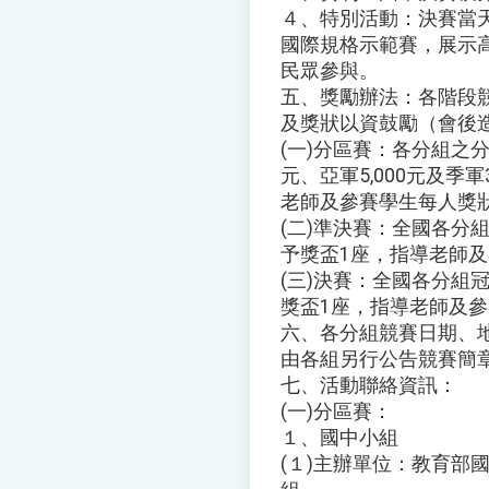
４、特別活動：決賽當天將舉
國際規格示範賽，展示
民眾參與。
五、獎勵辦法：各階段
及獎狀以資鼓勵（會後
(一)分區賽：各分組之
元、亞軍5,000元及季軍
老師及參賽學生每人獎
(二)準決賽：全國各分
予獎盃1座，指導老師及
(三)決賽：全國各分組
獎盃1座，指導老師及參
六、各分組競賽日期、
由各組另行公告競賽簡
七、活動聯絡資訊：
(一)分區賽：
１、國中小組
(１)主辦單位：教育部