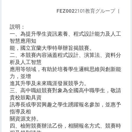
FEZ002
2101教育グループ
|
説明：
一、為提升學生資訊素養、程式設計能力及人工
智慧應用知
能，國立宜蘭大學特舉辦旨揭競賽。
二、本競賽內容涵蓋程式設計、演算法、資料分
析及人工智慧
應用等領域，有助於培養學生邏輯思維與創新能
力，並增
進其升學及未來職涯發展競爭力。
三、高中職組競賽對象為全國高中職學生，敬請
貴校鼓勵具資
訊專長或學習興趣之學生踴躍報名參加，並惠予
指導及相
關資源支持。
四、檢附競賽辦法乙份，相關報名方式、競賽時