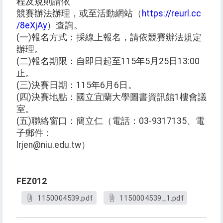
程及規則請依
競賽辦法辦理，或至活動網站（
https://reurl.cc
/8eXjAy
）查詢。
(一)報名方式：採線上報名，請依競賽辦法規定
辦理。
(二)報名期限：自即日起至115年5月25日13:00
止。
(三)決賽日期：115年6月6日。
(四)決賽地點：國立宜蘭大學圖書資訊館1樓會議
室。
(五)聯絡窗口：簡立仁（電話：03-9317135、電
子郵件：
lrjen@niu.edu.tw）
FEZ012
1150004539.pdf
1150004539_1.pdf