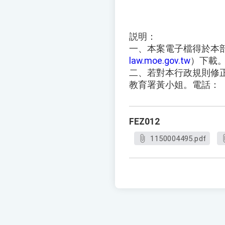
説明：
一、本案電子檔得於本
law.moe.gov.tw
）下載
二、若對本行政規則修
教育署黃小姐。電話：（04
FEZ012
1150004495.pdf