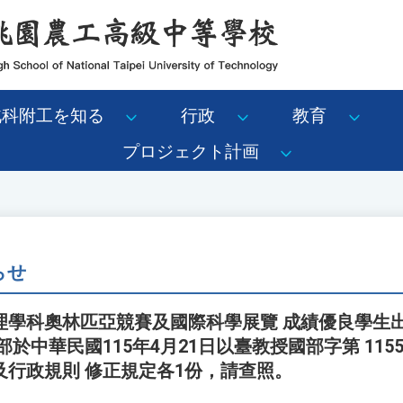
北科附工を知る
行政
教育
プロジェクト計画
らせ
理學科奧林匹亞競賽及國際科學展覽 成績優良學生
於中華民國115年4月21日以臺教授國部字第 11554
及行政規則 修正規定各1份，請查照。