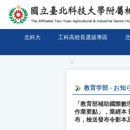
移至網頁之主要內容區位置
北科大
工科高校長選拔專區
:::
教育学部 - お知
「教育部補助國際數
作業要點」，業經本 部
布，檢送發布令影本