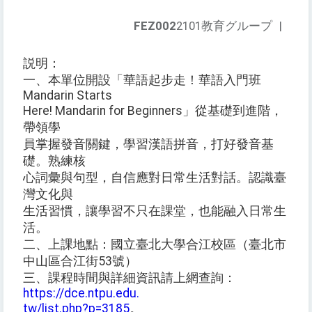
FEZ002
2101教育グループ
|
説明：
一、本單位開設「華語起步走！華語入門班
Mandarin Starts
Here! Mandarin for Beginners」從基礎到進階，
帶領學
員掌握發音關鍵，學習漢語拼音，打好發音基
礎。熟練核
心詞彙與句型，自信應對日常生活對話。認識臺
灣文化與
生活習慣，讓學習不只在課堂，也能融入日常生
活。
二、上課地點：國立臺北大學合江校區（臺北市
中山區合江街53號）
三、課程時間與詳細資訊請上網查詢：
https://dce.ntpu.edu.
tw/list.php?p=3185
。