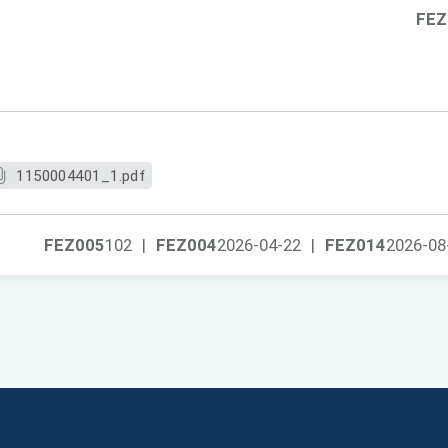
FEZ
1150004401_1.pdf
FEZ005
102
|
FEZ004
2026-04-22
|
FEZ014
2026-08