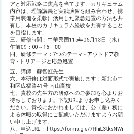
アと対応戦略に焦点を当てます。カリキュラム
内容は、理論講義と実践演習を組み合わせ、携
帯用装備を柔軟に活用した緊急処置の方法も共
有し、本校のカリキュラム経験を共有すること
を目指します。
三、研修時間：中華民国115年05月13日（水）
午前09：00～16：00
四、研修テーマ：7つのテーマ - アウトドア教
育 - トリアージと応急処置
五、講師：蘇智虹先生
六、本研修は対面形式で実施します：新北市中
和区広福路41号 南山高校
七、貴校の先生方の研修へのご参加を心よりお
待ちしております。下記URLよりお申し込みく
ださい。貴校におかれましては、公（差）務に
よる休暇の取得にご配慮いただけますようお願
い申し上げます。
八、申込URL： https://forms.gle/7HhiL3tksNWi