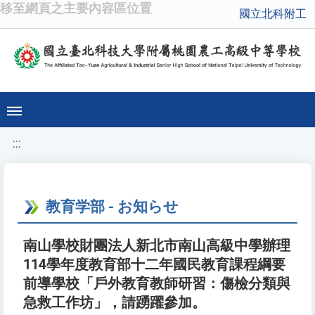
移至網頁之主要內容區位置
國立北科附工
:::
教育学部 - お知らせ
南山學校財團法人新北市南山高級中學辦理
114學年度教育部十二年國民教育課程綱要
前導學校「戶外教育教師研習：傷檢分類與
急救工作坊」，請踴躍參加。