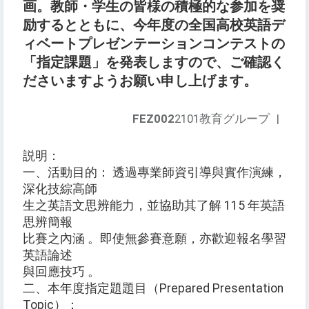
画。教師・学生の皆様の積極的な参加を奨
励するとともに、今年度の全国高校英語デ
ィベートプレゼンテーションコンテストの
「指定課題」を発表しますので、ご確認く
ださいますようお願い申し上げます。
FEZ002
2101教育グループ
|
説明：
一、活動目的： 透過專業師資引導與實作演練，
深化技綜高師
生之英語文思辨能力，並協助其了解 115 年英語
思辨簡報
比賽之內涵 。即使無參賽意願，亦歡迎報名學習
英語論述
與回應技巧 。
二、本年度指定題題目（Prepared Presentation
Topic）：