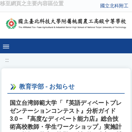
移至網頁之主要內容區位置
國立北科附工
:::
教育学部 - お知らせ
国立台湾師範大学「『英語ディベートプレ
ゼンテーションコンテスト』分析ガイド
3.0 – 『高度なディベート能力店』総合技
術高校教師・学生ワークショップ」実施計