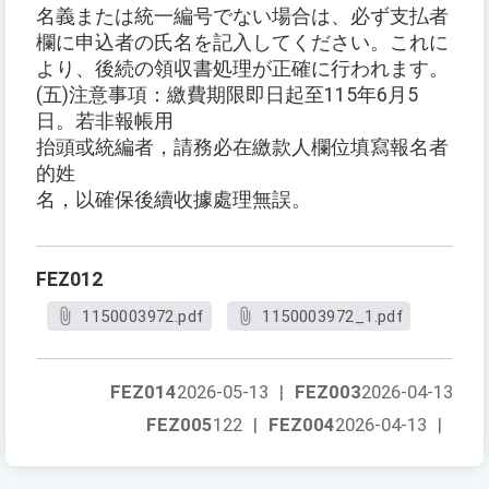
名義または統一編号でない場合は、必ず支払者
欄に申込者の氏名を記入してください。これに
より、後続の領収書処理が正確に行われます。
(五)注意事項：繳費期限即日起至115年6月5
日。若非報帳用
抬頭或統編者，請務必在繳款人欄位填寫報名者
的姓
名，以確保後續收據處理無誤。
FEZ012
1150003972.pdf
1150003972_1.pdf
FEZ014
2026-05-13
|
FEZ003
2026-04-13
FEZ005
122
|
FEZ004
2026-04-13
|