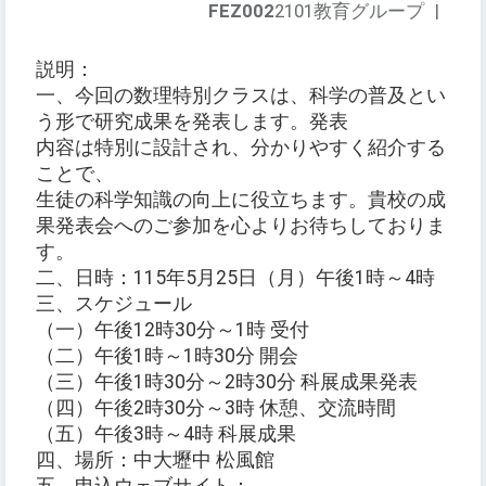
FEZ002
2101教育グループ
|
説明：
一、今回の数理特別クラスは、科学の普及とい
う形で研究成果を発表します。発表
内容は特別に設計され、分かりやすく紹介する
ことで、
生徒の科学知識の向上に役立ちます。貴校の成
果発表会へのご参加を心よりお待ちしておりま
す。
二、日時：115年5月25日（月）午後1時～4時
三、スケジュール
（一）午後12時30分～1時 受付
（二）午後1時～1時30分 開会
（三）午後1時30分～2時30分 科展成果発表
（四）午後2時30分～3時 休憩、交流時間
（五）午後3時～4時 科展成果
四、場所：中大壢中 松風館