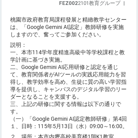
FEZ002
2101教育グループ
|
桃園市政府教育局課程發展と精緻教学センター
は、「Google Gemini AI認定」教師研修を実施
しますので、奮ってご参加ください。
説明：
一、本市114学年度精進高級中等学校課程と教
学計画に基づき実施。
二、Google Gemini AI応用研修と認定を通じ
て、教育関係者がAIツールの実践応用能力を習
得し、教学効率を高め、生徒に質の高い学習指
導を提供し、キャンパスのデジタル学習のリー
ダーとなることを支援する。
三、上記の研修に関する情報は以下の通りで
す。
（一）「Google Gemini AI認定教師研修」第4回
１、日時：115年5月13日（水）09:00～16:00。
２、場所：本市内壢高校美育楼1階K1教室。