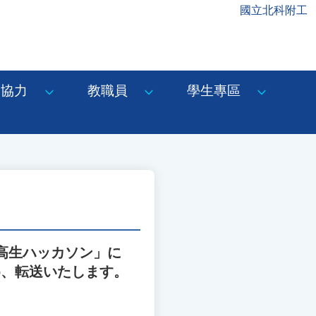
國立北科附工
協力
教職員
學生專區
高生ハッカソン」に
め、転送いたします。