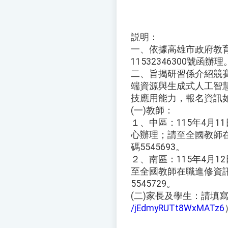
説明：
一、依據高雄市政府教育
11532346300號函辦理
二、旨揭研習係介紹競賽
端資源與生成式人工智
技應用能力，報名資訊
(一)教師：
１、中區：115年4月
心辦理；請至全國教師
碼5545693。
２、南區：115年4月
至全國教師在職進修資
5545729。
(二)家長及學生：請填
/jEdmyRUTt8WxMATz6