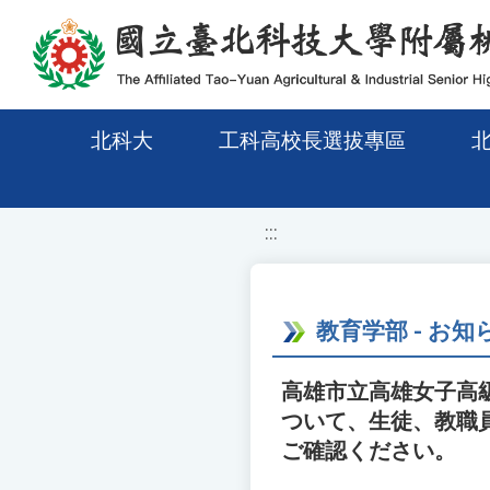
移至網頁之主要內容區位置
北科大
工科高校長選拔專區
:::
教育学部 - お知
高雄市立高雄女子高
ついて、生徒、教職
ご確認ください。