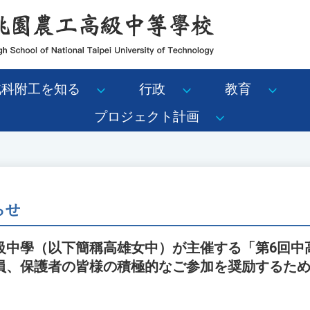
北科附工を知る
行政
教育
プロジェクト計画
らせ
級中學（以下簡稱高雄女中）が主催する「第6回中
員、保護者の皆様の積極的なご参加を奨励するた