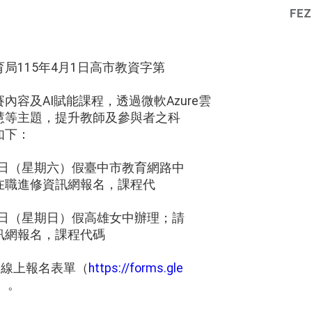
FEZ
局115年4月1日高市教資字第
。
內容及AI賦能課程，透過微軟Azure雲
慧等主題，提升教師及參與者之科
如下：
11日（星期六）假臺中市教育網路中
在職進修資訊網報名，課程代
12日（星期日）假高雄女中辦理；請
訊網報名，課程代碼
寫線上報名表單（
https://forms.gle
）。