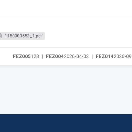
1150003553_1.pdf
FEZ005
128
|
FEZ004
2026-04-02
|
FEZ014
2026-09