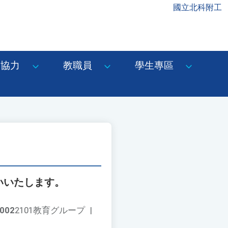
國立北科附工
協力
教職員
學生專區
いいたします。
002
2101教育グループ
|