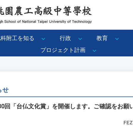
北科附工を知る
行政
教育
プロジェクト計画
らせ
第30回「台仏文化賞」を開催します。ご確認をお願
FEZ