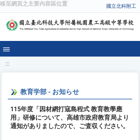
移至網頁之主要內容區位置
國立北科附工
:::
教育学部 - お知らせ
115年度「因材網打寇島程式 教育教學應
用」研修について、高雄市政府教育局より
通知がありましたので、ご査収ください。