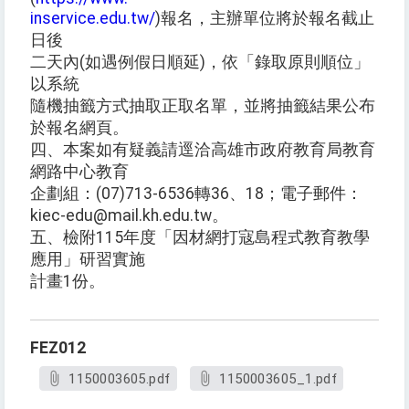
inservice.edu.tw/
)報名，主辦單位將於報名截止
日後
二天內(如遇例假日順延)，依「錄取原則順位」
以系統
隨機抽籤方式抽取正取名單，並將抽籤結果公布
於報名網頁。
四、本案如有疑義請逕洽高雄市政府教育局教育
網路中心教育
企劃組：(07)713-6536轉36、18；電子郵件：
kiec-edu@mail.kh.edu.tw。
五、檢附115年度「因材網打寇島程式教育教學
應用」研習實施
計畫1份。
FEZ012
1150003605.pdf
1150003605_1.pdf