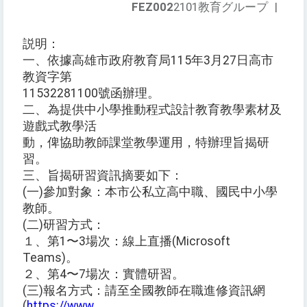
FEZ002
2101教育グループ
|
説明：
一、依據高雄市政府教育局115年3月27日高市
教資字第
11532281100號函辦理。
二、為提供中小學推動程式設計教育教學素材及
遊戲式教學活
動，俾協助教師課堂教學運用，特辦理旨揭研
習。
三、旨揭研習資訊摘要如下：
(一)參加對象：本市公私立高中職、國民中小學
教師。
(二)研習方式：
１、第1〜3場次：線上直播(Microsoft
Teams)。
２、第4〜7場次：實體研習。
(三)報名方式：請至全國教師在職進修資訊網
(
https://www.