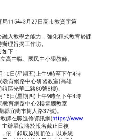
局115年3月27日高市教資字第
。
台融入教學之能力，強化程式教育於課
特辦理旨揭工作坊。
要如下：
私立高中職、國民中小學教師。
月10日(星期五)上午9時至下午4時
局教育網路中心研習教室(高雄
鎮區光華二路80號8樓)。
月16日(星期四)上午9時至下午4時
局教育網路中心2樓電腦教室
蘭縣宜蘭市樹人路37號)。
國教師在職進修資訊網(
https://www.
，主辦單位將於報名截止日後
)，依「錄取原則順位」以系統