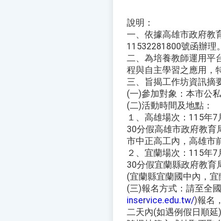
說明：
一、依據高雄市政府教育
11532281800號函辦理
二、為培養教師運用平
程與自主學習之應用，
三、旨揭工作坊資訊摘
(一)參加對象：本市公
(二)活動時間及地點：
１、高雄場次：115年7
30分假高雄市政府教育
市中正高工內，高雄市前
２、宜蘭場次：115年7
30分假宜蘭縣政府教育
(宜蘭縣宜蘭國中內，宜
(三)報名方式：請至全
inservice.edu.tw/
)報名
二天內(如遇例假日順延