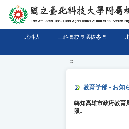
移至網頁之主要內容區位置
北科大
工科高校長選拔專區
:::
教育学部 - お知
轉知高雄市政府教育局
照。