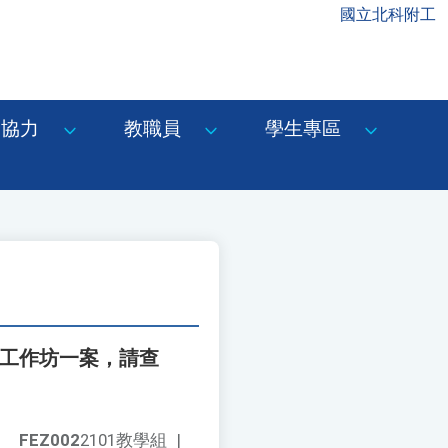
國立北科附工
協力
教職員
學生專區
」工作坊一案，請查
FEZ002
2101教學組
|