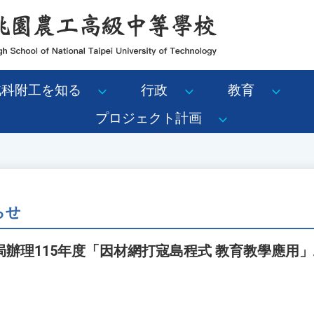
北科附工を知る
行政
教育
プロジェクト計画
らせ
辦理115年度「因材網打寇島程式 教育教學應用