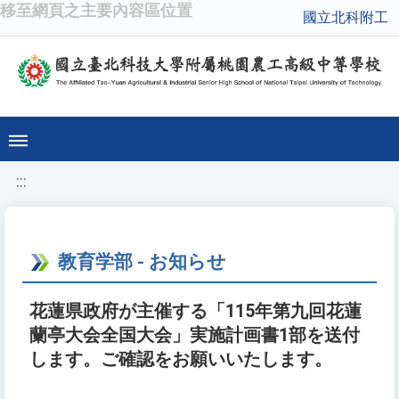
移至網頁之主要內容區位置
國立北科附工
:::
教育学部 - お知らせ
花蓮県政府が主催する「115年第九回花蓮
蘭亭大会全国大会」実施計画書1部を送付
します。ご確認をお願いいたします。