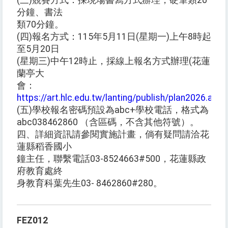
(三)競賽方式：採現場書寫方式辦理，硬筆類20
分鐘、書法
類70分鐘。
(四)報名方式：115年5月11日(星期一)上午8時起
至5月20日
(星期三)中午12時止，採線上報名方式辦理(花蓮
蘭亭大
會：
https://art.hlc.edu.tw/lanting/publish/plan2026.asp
(五)學校報名密碼預設為abc+學校電話，格式為
abc038462860 （含區碼，不含其他符號）。
四、詳細資訊請參閱實施計畫，倘有疑問請洽花
蓮縣稻香國小
鐘主任，聯繫電話03-8524663#500，花蓮縣政
府教育處終
身教育科葉先生03- 8462860#280。
FEZ012