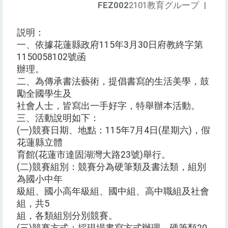
FEZ002
2101教育グループ
|
説明：
一、依據花蓮縣政府115年3月30日府教終字第
1150058102號函
辦理。
二、為傳承書法藝術，提倡書寫的生活美學，鼓
勵全國學生及
社會人士，皆寫出一手好字，特舉辦本活動。
三、活動說明如下：
(一)競賽日期、地點：115年7月4日(星期六)，假
花蓮縣立體
育館(花蓮市達固湖灣大路23號)舉行。
(二)競賽組別：競賽分為硬筆類及書法類，組別
為國小中年
級組、國小高年級組、國中組、高中職組及社會
組，共5
組，各類組別分別競賽。